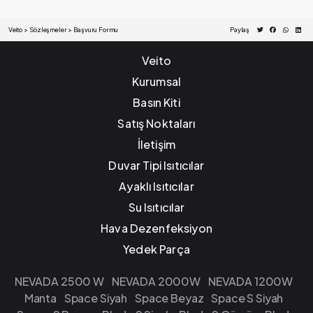
Veito
Sözleşmeler
Başvuru Formu
Paylaş
Veito
Kurumsal
Basın Kiti
Satış Noktaları
İletişim
Duvar Tipi Isıtıcılar
Ayaklı Isıtıcılar
Su Isıtıcılar
Hava Dezenfeksiyon
Yedek Parça
NEVADA 2500 W
NEVADA 2000W
NEVADA 1200W
Manta
Space Siyah
Space Beyaz
Space S Siyah