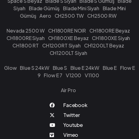
Space S Beyaz
Blade S Siyah
Blade S Gümüş
Blade
Siyah
Blade Gümüş
Blade Mini Siyah
Blade Mini
Gümüş
Aero
CH2500 TW
CH2500 RW
Nevada 2500 W
CH1800RE NOIR
CH1800RE Beyaz
CH1800RE Siyah
CH1800XE Beyaz
CH1800XE Siyah
CH1800 RT
CH1200RT Siyah
CH1200LT Beyaz
CH1200LT Siyah
Glow
Blue S 24kW
Blue S
Blue E 24kW
Blue E
Flow E
9
Flow E 7
V1200
V1100
Air Pro